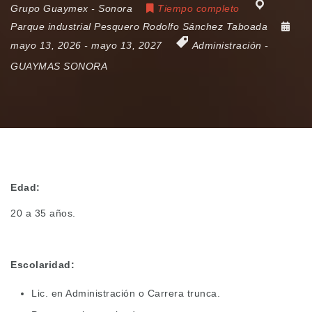
Grupo Guaymex - Sonora
Tiempo completo
Parque industrial Pesquero Rodolfo Sánchez Taboada
mayo 13, 2026
- mayo 13, 2027
Administración
-
GUAYMAS SONORA
Edad:
20 a 35 años.
Escolaridad:
Lic. en Administración o Carrera trunca.