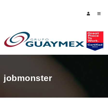
Naveg
jobmonster