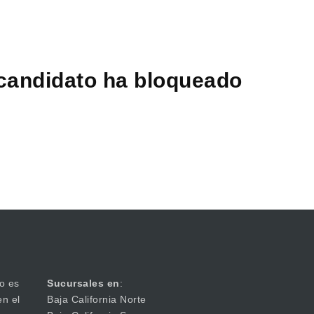
 candidato ha bloqueado
o es
Sucursales en
:
en el
Baja California Norte