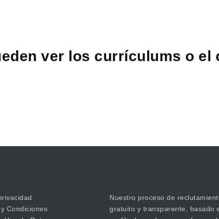
eden ver los currículums o el
privacidad
Nuestro proceso de reclutamient
 y Condiciones
gratuito y transparente, basado 