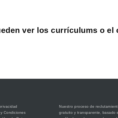
eden ver los currículums o el
privacidad
Nuestro proceso de reclutamient
 y Condiciones
gratuito y transparente, basado 