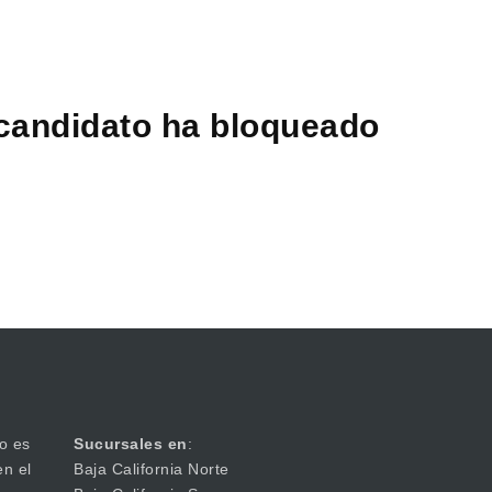
 candidato ha bloqueado
o es
Sucursales en
:
en el
Baja California Norte