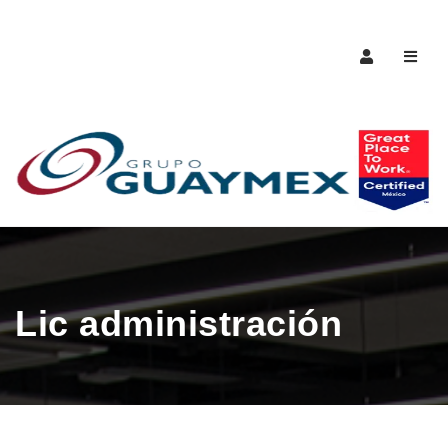
Naveg
Lic administración