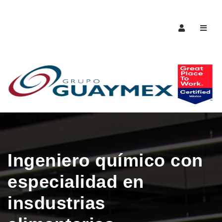
Naveg
Ingeniero químico con
especialidad en
insdustrias