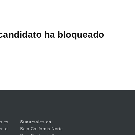
 candidato ha bloqueado
o es
Sucursales en
:
en el
Baja California Norte