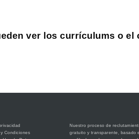
eden ver los currículums o el
privacidad
Nuestro proceso de reclutamient
 y Condiciones
gratuito y transparente, basado 