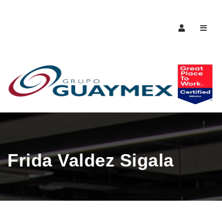
Naveg
Frida Valdez Sigala