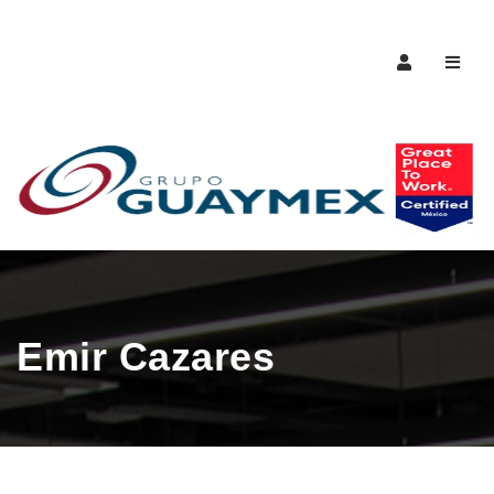
Naveg
Emir Cazares