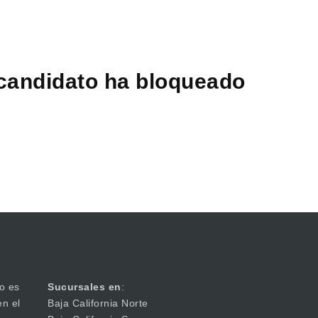
 candidato ha bloqueado
o es
Sucursales en
:
en el
Baja California Norte