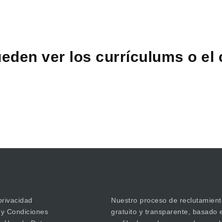
eden ver los currículums o el
privacidad
Nuestro proceso de reclutamient
 y Condiciones
gratuito y transparente, basado 