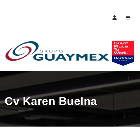
Naveg
Cv Karen Buelna