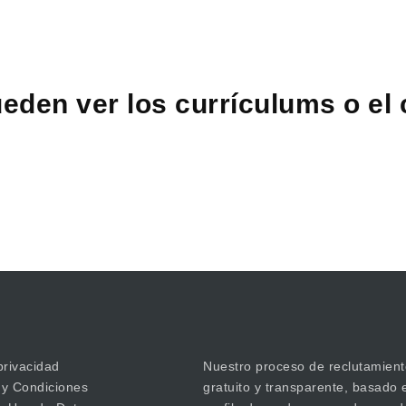
eden ver los currículums o el
privacidad
Nuestro proceso de reclutamient
 y Condiciones
gratuito y transparente, basado 