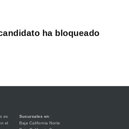
 candidato ha bloqueado
o es
Sucursales en
:
en el
Baja California Norte