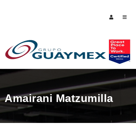
Naveg
Amairani Matzumilla