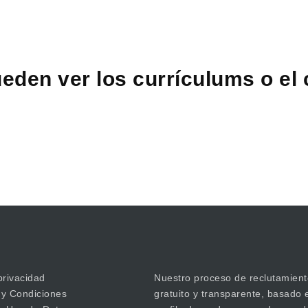
eden ver los currículums o el
privacidad
Nuestro proceso de reclutamient
 y Condiciones
gratuito y transparente, basado 