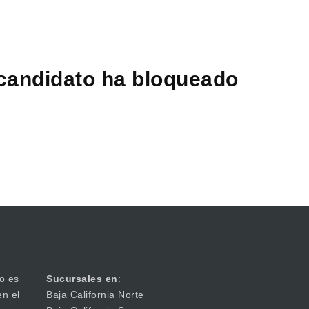
 candidato ha bloqueado
o es
Sucursales en
:
en el
Baja California Norte