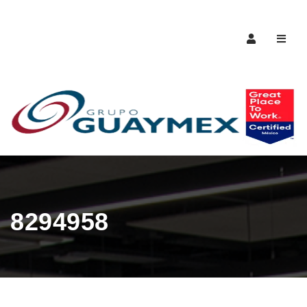
Naveg
8294958