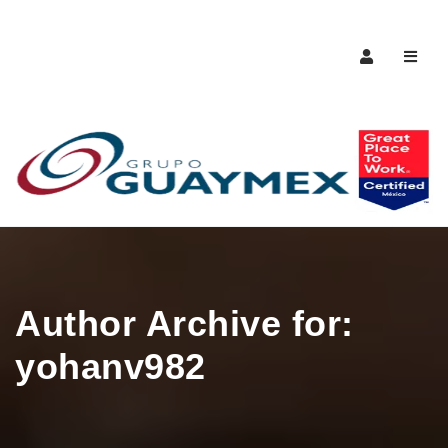
Naveg
Author Archive for:
yohanv982