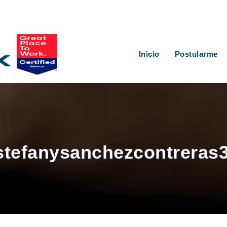
Inicio
Postularme
 stefanysanchezcontreras