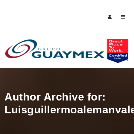
Naveg
Author Archive for:
Luisguillermoalemanval