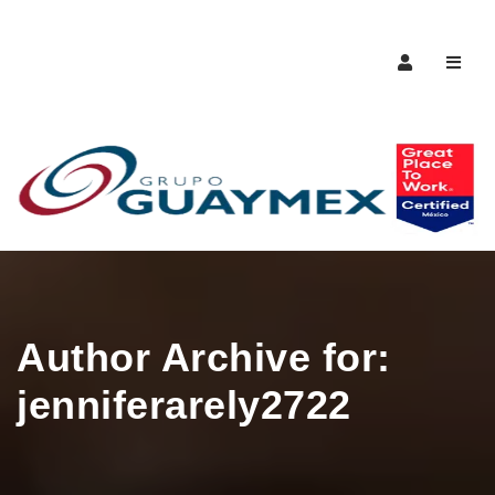
Naveg
Author Archive for:
jenniferarely2722