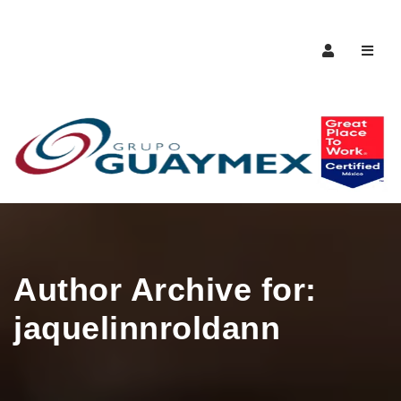
Naveg
Author Archive for:
jaquelinnroldann