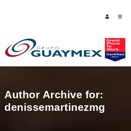
Naveg
Author Archive for:
denissemartinezmg