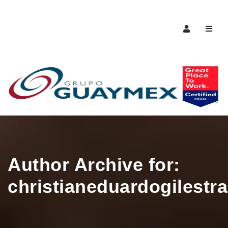
Naveg
Author Archive for:
christianeduardogilestr