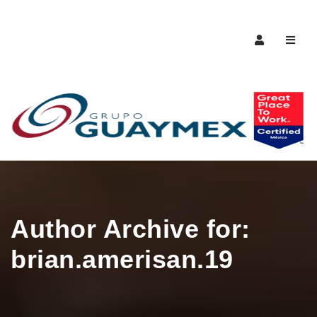
Naveg
Author Archive for:
brian.amerisan.19